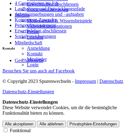
4 Generationen im Job
Erwerbsleben abschliessen
Laufbahnen und Entwicklungspfade
Sozialversicherungen
Arbeitsumgebungen und –aufgaben
Medien
Kompetenz-Zuwachs
Medienartikel & Wissensbeispiele
Personalmanagement
Videodokumentationen
Erwerbsleben abschliessen
Presse
Sozialversicherungen
Literatur
Mitgliedschaft
Anmeldung
Kontakt
Kontakt
Mitglieder
Geschäftsstelle
Login
Besuchen Sie uns auch auf Facebook
© Copyright 2023 Spurenwechseln -
Impressum
|
Datenschutz
Datenschutz-Einstellungen
Datenschutz-Einstellungen
Diese Website verwendet Cookies, um dir die bestmögliche
Funktionalität bieten zu können.
Alle akzeptieren
Alle ablehnen
Privatsphäre-Einstellungen
Funktional