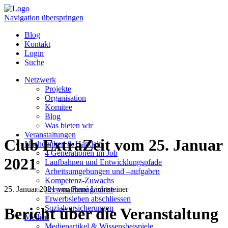
Navigation überspringen
Blog
Kontakt
Login
Suche
Netzwerk
Projekte
Organisation
Komitee
Blog
Was bieten wir
Veranstaltungen
Club ExtraZeit vom 25. Januar
Nachdenken & Handeln
4 Generationen im Job
2021
Laufbahnen und Entwicklungspfade
Arbeitsumgebungen und –aufgaben
Kompetenz-Zuwachs
25. Januar 2021
von René Lichtsteiner
Personalmanagement
Erwerbsleben abschliessen
Sozialversicherungen
Bericht über die Veranstaltung
Medien
Medienartikel & Wissensbeispiele