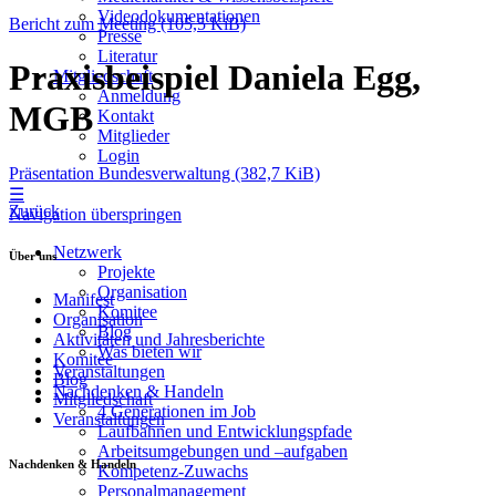
Videodokumentationen
Bericht zum Meeting
(105,5 KiB)
Presse
Literatur
Praxisbeispiel Daniela Egg,
Mitgliedschaft
Anmeldung
MGB
Kontakt
Mitglieder
Login
Präsentation Bundesverwaltung
(382,7 KiB)
☰
Zurück
Navigation überspringen
Netzwerk
Über uns
Projekte
Organisation
Manifest
Komitee
Organisation
Blog
Aktivitäten und Jahresberichte
Was bieten wir
Komitee
Veranstaltungen
Blog
Nachdenken & Handeln
Mitgliedschaft
4 Generationen im Job
Veranstaltungen
Laufbahnen und Entwicklungspfade
Arbeitsumgebungen und –aufgaben
Nachdenken & Handeln
Kompetenz-Zuwachs
Personalmanagement